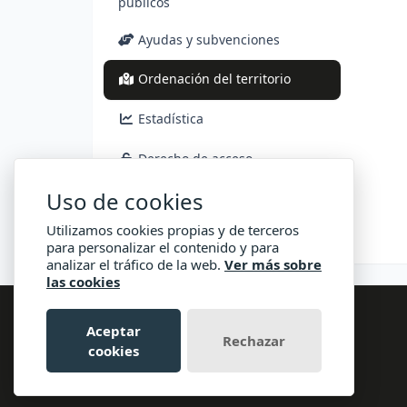
públicos
Ayudas y subvenciones
(actual)
Ordenación del territorio
Estadística
Derecho de acceso
Uso de cookies
Consulta pública
Utilizamos cookies propias y de terceros
para personalizar el contenido y para
analizar el tráfico de la web.
Ver más sobre
las cookies
Aceptar
Rechazar
cookies