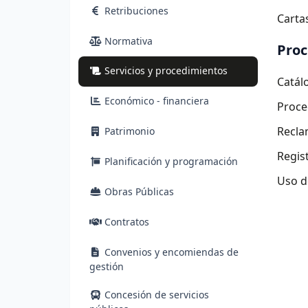
Retribuciones
Cartas
Normativa
Proc
(actual)
Servicios y procedimientos
Catál
Económico - financiera
Proce
Recla
Patrimonio
Regis
Planificación y programación
Uso d
Obras Públicas
Contratos
Convenios y encomiendas de
gestión
Concesión de servicios